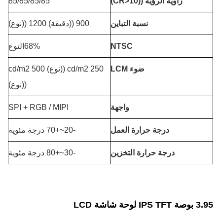
زاوية الرؤية ((CR>10)
85/85/85/85
نسبة التباين
900 ((دقيقة) 1200 ((نوع)
NTSC
68%النوع
ضوء LCM
250 cd/m2 ((نوع) 500 cd/m2
((نوع)
واجهة
SPI + RGB / MIPI
درجة حرارة العمل
-20~+70 درجة مئوية
درجة حرارة التخزين
-30~+80 درجة مئوية
3.95 بوصة IPS TFT لوحة شاشة LCD