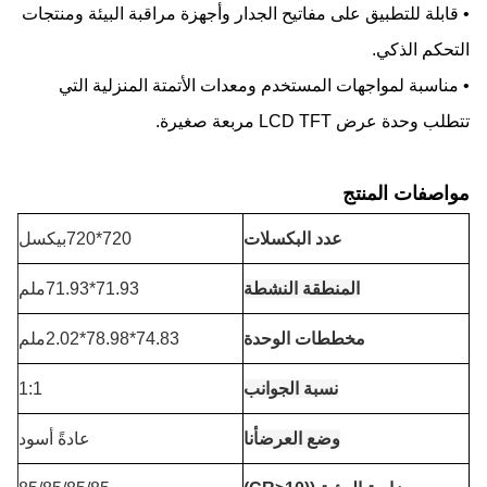
• قابلة للتطبيق على مفاتيح الجدار وأجهزة مراقبة البيئة ومنتجات
التحكم الذكي.
• مناسبة لمواجهات المستخدم ومعدات الأتمتة المنزلية التي
تتطلب وحدة عرض LCD TFT مربعة صغيرة.
مواصفات المنتج
عدد البكسلات
720*720بيكسل
المنطقة النشطة
71.93*71.93ملم
مخططات الوحدة
74.83*78.98*2.02ملم
نسبة الجوانب
1:1
وضع العرض
أنا
عادةً أسود