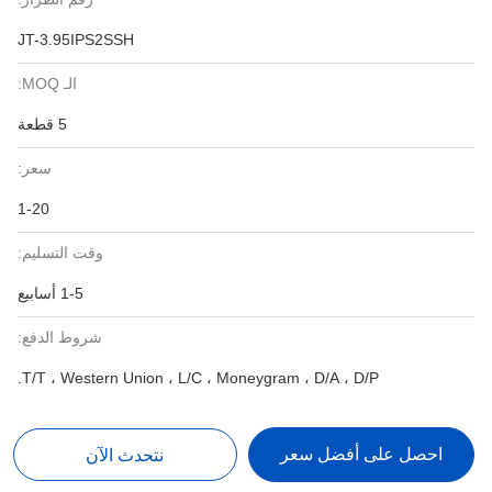
JT-3.95IPS2SSH
الـ MOQ:
5 قطعة
سعر:
1-20
وقت التسليم:
1-5 أسابيع
شروط الدفع:
T/T ، Western Union ، L/C ، Moneygram ، D/A ، D/P.
احصل على أفضل سعر
نتحدث الآن