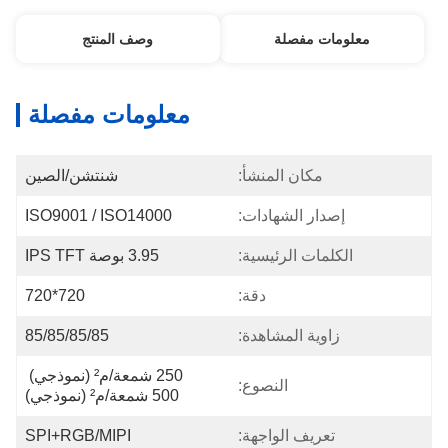
معلومات مفصلة
وصف المنتج
معلومات مفصلة
مكان المنشأ:
شنتشن/الصين
إصدار الشهادات:
ISO9001 / ISO14000
الكلمات الرئيسية:
3.95 بوصة IPS TFT
دقة:
720*720
زاوية المشاهدة:
85/85/85/85
250 شمعة/م² (نموذجي) 
النصوع:
500 شمعة/م² (نموذجي)
تعريف الواجهة:
SPI+RGB/MIPI