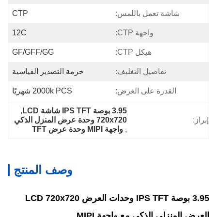
شاشة تعمل باللمس:
CTP
واجهة CTP:
12C
هيكل CTP:
GF/GFF/GG
تفاصيل التغليف:
حزمة التصدير القياسية
القدرة على العرض:
2000k PCS شهريًا
3.95 بوصة IPS TFT شاشة LCD
, 
إبراز:
720x720 وحدة عرض المنزل الذكي
, 
واجهة MIPI وحدة عرض TFT
وصف المنتج
3.95 بوصة IPS TFT وحدات العرض LCD 720x720
العرض المنزلي الذكي مع واجهة MIPI