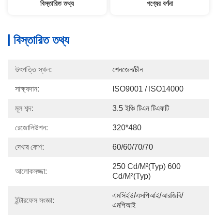
বিস্তারিত তথ্য
পণ্যের বর্ণনা
বিস্তারিত তথ্য
উৎপত্তি স্থল:
শেনজেন/চীন
সাক্ষ্যদান:
ISO9001 / ISO14000
মূল শব্দ:
3.5 ইঞ্চি টিএন টিএফটি
রেজোলিউশন:
320*480
দেখার কোণ:
60/60/70/70
250 Cd/m²(Typ) 600 
আলোকসজ্জা:
Cd/m²(Typ)
এমসিইউ/এসপিআই/আরজিবি/
ইন্টারফেস সংজ্ঞা:
এমপিআই