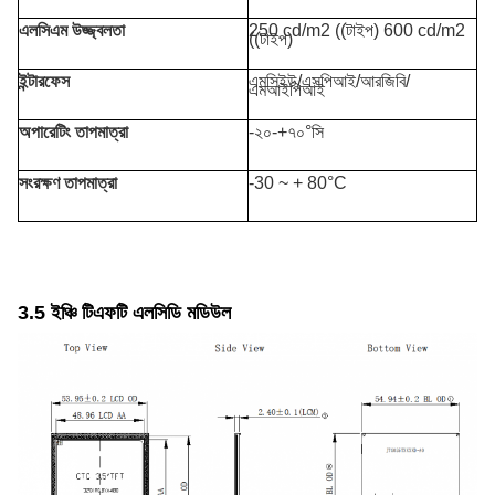
এলসিএম উজ্জ্বলতা
250 cd/m2 ((টাইপ) 600 cd/m2
((টাইপ)
ইন্টারফেস
এমসিইউ/এসপিআই/আরজিবি/
এমআইপিআই
অপারেটিং তাপমাত্রা
-২০-+৭০°সি
সংরক্ষণ তাপমাত্রা
-30 ~ + 80°C
3.5 ইঞ্চি টিএফটি এলসিডি মডিউল