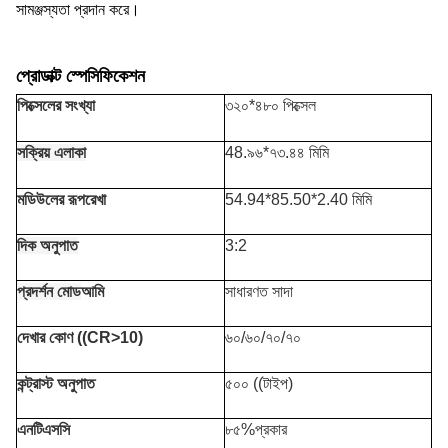
সামঞ্জস্যতা প্রদান করে।
প্রোডাক্ট স্পেসিফিকেশন
পিক্সেলের সংখ্যা
৩২০*৪৮০ পিক্সেল
সক্রিয় এলাকা
48.৯৬*৭৩.৪৪ মিমি
মডিউলের রূপরেখা
54.94*85.50*2.40 মিমি
দিক অনুপাত
3:2
প্রদর্শন মোড
আমি
সাধারণত সাদা
দেখার কোণ ((CR>10)
৬০/৬০/৭০/৭০
কন্ট্রাস্ট অনুপাত
৫০০ ((টাইপ)
এনটিএসসি
৮৫%প্রকার