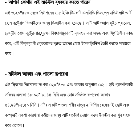
- আপনি কোথায় এই মডিউল ব্যবহার করতে পারেন
এই ৩.২০*৪৮০ রেজোলিউশনের ৩.৫ ইঞ্চি টিএফটি এলসিডি ডিসপ্লে মডিউলটি স্মার্ট
হোম কন্ট্রোল ডিভাইসের জন্য ডিজাইন করা হয়েছে। এটি স্মার্ট ওয়াল সুইচ প্যানেল,
কেন্দ্রীয় হোম কন্ট্রোলার,সুরক্ষা বিপদাশঙ্কাএটি ব্যবহার করা সহজ এবং স্থিতিশীল কাজ
করে, এটি বিশ্বব্যাপী ক্রেতাদের দ্রুত তাদের হোম ইলেকট্রনিক্স তৈরি করতে সহায়তা
করে।
- মডিউল আকার এবং পাতলা রূপরেখা
এই স্ক্রিনের পিক্সেলের সংখ্যা ৩২০*৪৮০ এবং আকার অনুপাত ৩ঃ২। ছবি প্রদর্শনকারী
সক্রিয় এলাকা ৪৮.৯৬*৭৩.৪৪ মিমি এবং মোট মডিউল রূপরেখা আকার
৫৪.৯৪*৮৫.৫০ মিমি।এটির একটি পাতলা শরীর মাত্র ২ ডিগ্রি বেধেরএই ছোট এবং
কম্প্যাক্ট নকশা কারখানা কর্মীদের জন্য এটি সংকীর্ণ দেয়াল বাক্সে ইনস্টল করা খুব সহজ
করে তোলে।