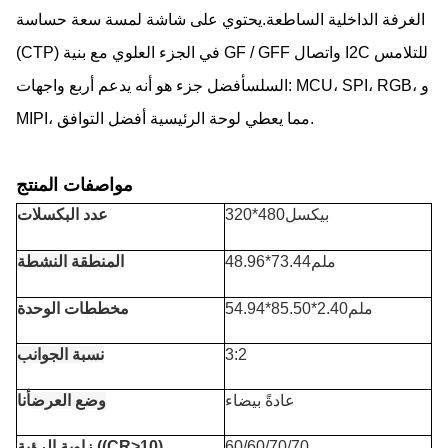
الغرفة الداخلية الساطعة.يحتوي على شاشة لمسة سعة حساسة
(CTP) في الجزء العلوي مع بنية GF / GFF واتصال I2C للتلامس
السلسأفضل جزء هو أنه يدعم أربع واجهات: MCU، SPI، RGB، و
MIPI، مما يعطي لوحة الرئيسية أفضل التوافق.
مواصفات المنتج
320*480بيكسل
عدد البكسلات
48.96*73.44ملم
المنطقة النشطة
54.94*85.50*2.40ملم
مخططات الوحدة
3:2
نسبة الجوانب
عادةً بيضاء
وضع العرض
أنا
60/60/70/70
زاوية الرؤية ((CR>10)