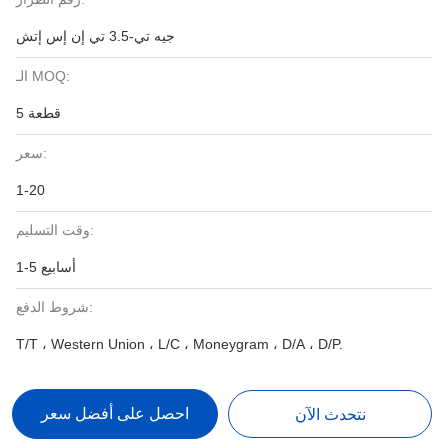
جيه تي-3.5 تي إن إس إتش
الـ MOQ:
5 قطعة
سعر:
1-20
وقت التسليم:
1-5 أسابيع
شروط الدفع:
T/T ، Western Union ، L/C ، Moneygram ، D/A ، D/P.
احصل على أفضل سعر
نتحدث الآن