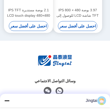
3.97 بوصة 480 × 800 IPS
2.1 بوصة مستديرة IPS TFT
TFT شاشة LCD للوصول إلى
LCD touch display 480×480
لوحات التحكم في المنزل الذكي
MIPI واجهة RGB لوحة التحكم
احصل على أفضل سعر
احصل على أفضل سعر
في المنزل الذكي
وسائل التواصل الاجتماعي
Jingtai
اتصال سريع