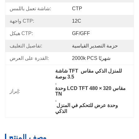
CTP
شاشة تعمل باللمس:
12C
واجهة CTP:
GF/GFF
هيكل CTP:
حزمة التصدير القياسية
تفاصيل التغليف:
2000k PCS شهريًا
القدرة على العرض:
شاشة TFT للمنزل الذكي مقاس 
3.5 بوصة
, 
وحدة LCD TFT مقاس 320 × 480 
إبراز:
TN
, 
وحدة عرض للتحكم في المنزل 
الذكي
وصف المنتج