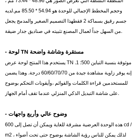
المنطقة النشطة التي تعرض الصور هي 48.96 * 73.44 مم ،
وحجم المخطط الإجمالي للوحدة هو 54.94 * 85.50 مم.لديه
جسم رقيق بسماكة 2 فقطهذا التصميم الصغير والمدمج يجعل
من السهل جداً لعمال المصنع تثبيته في صناديق جدار ضيقة.
- لوحة TN مستقرة وشاشة واضحة
يستخدم هذا المنتج لوحة عرض TN موثوقة بنسبة التباين 500: 1.
إنه يوفر زاوية مشاهدة جيدة من 60/60/70/70 درجة. وهذا يضمن
للمستخدمين قراءة الكلمات والقوائم ،وأيقونات التحكم بوضوح
على شاشة التبديل الذكي المنزلي عندما تقف أمام الجهاز.
- وضوح عالي وأربع واجهات
هذه الوحدة العرضية مشرقة للغاية ويمكن أن تصل إلى 600 cd /
m2 ، لذلك يمكن للناس رؤية الشاشة بوضوح حتى تحت أضواء