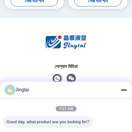
সেরা দাম পান
সেরা দাম পান
ইন্টারফেস
সোশ্যাল মিডিয়া
Jingtai
দ্রুত যোগাযোগ
7:17 AM
টেলিফোন
0086-755-27491128
Good day, what product are you looking for?