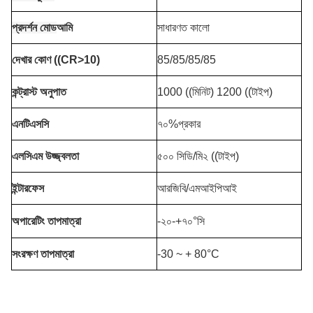
প্রদর্শন মোড
আমি
সাধারণত কালো
দেখার কোণ ((CR>10)
85/85/85/85
কন্ট্রাস্ট অনুপাত
1000 ((মিনিট) 1200 ((টাইপ)
এনটিএসসি
৭০%প্রকার
এলসিএম উজ্জ্বলতা
৫০০ সিডি/মি২ ((টাইপ)
ইন্টারফেস
আরজিবি/এমআইপিআই
অপারেটিং তাপমাত্রা
-২০-+৭০°সি
সংরক্ষণ তাপমাত্রা
-30 ~ + 80°C