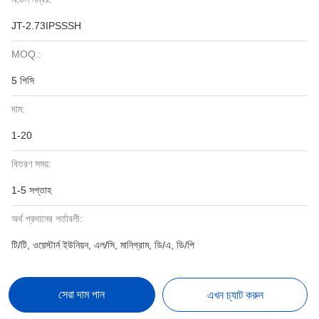
JT-2.73IPSSSH
MOQ.:
5 পিসি
দাম:
1-20
বিতরণ সময়:
1-5 সপ্তাহ
অর্থ প্রদানের শর্তাবলী:
টি/টি, ওয়েস্টার্ন ইউনিয়ন, এল/সি, মানিগ্রাম, ডি/এ, ডি/পি
সেরা দাম পান
এখন চ্যাট করুন