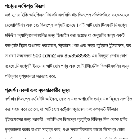
পণ্যের সংক্ষিপ্ত বিবরণ
এই ২.৭৩ ইঞ্চি আইপিএস টিএফটি এলসিডি টাচ ডিসপ্লে মডিউলটিতে ৩২০×৩২০
রেজোলিউশন এবং ১ঃ১ ডিসপ্লে ফর্ম্যাট রয়েছে।এটি স্মার্ট হোম টিএফটি ডিসপ্লে
মডিউল অ্যাপ্লিকেশনগুলির জন্য ডিজাইন করা হয়েছে যা মেনুগুলির জন্য একটি
কমপ্যাক্ট স্ক্রিন অঞ্চলের প্রয়োজন, স্ট্যাটাস পেজ এবং সহজ কন্ট্রোল ইন্টারফেস, যার
সাধারণ উজ্জ্বলতা 500 cd/m2 এবং 85/85/85/85 এর বিস্তৃত দেখার কোণ
রয়েছে,ডিসপ্লেটি ইনডোর স্মার্ট হোম পণ্য এবং ছোট ইন্টারেক্টিভ ডিভাইসগুলির জন্য
পরিষ্কার দৃশ্যমানতা সরবরাহ করে.
প্রদর্শন নকশা এবং ব্যবহারকারীর মূল্য
বর্গাকার ডিসপ্লে ফর্ম্যাটটি আইকন, বোতাম এবং অপারেটিং তথ্য এক স্ক্রিনে সংগঠিত
করা সহজ করে তোলে, যা স্মার্ট হোম কন্ট্রোল প্যানেল এবং কম্প্যাক্ট ইউজার
ইন্টারফেসের জন্য দরকারী।আইপিএস ডিসপ্লে প্রযুক্তি বিভিন্ন দিক থেকে ছবির
দৃশ্যমানতা বজায় রাখতে সাহায্য করে, যখন স্বাভাবিকভাবে কালো ডিসপ্লে মোড