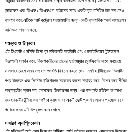
দৈনন্দিন ব্যবহারের সময় ধারাবাহিক চাক্ষুষ কর্মক্ষমতা সমর্থন করে। মডিউলটি 12C
ইন্টারফেস এবং জিএফ / জিএফএফ কাঠামোর সাথে একটি ক্যাপাসিটিভ টাচ সমাধানও
ব্যবহার করে,এটিকে স্মার্ট কন্ট্রোল সরঞ্জামগুলির জন্য একটি ব্যবহারিক স্পর্শ অপারেশন
অভিজ্ঞতা প্রদান করে.
সমন্বয় ও উন্নয়ন
এই টিএফটি এলসিডি ডিসপ্লে মডিউলটি আরজিবি এবং এমআইপিআই ইন্টারফেস
বিকল্পগুলি সমর্থন করে, বিকাশকারীদের তাদের হার্ডওয়্যার প্ল্যাটফর্মের সাথে সবচেয়ে
ভালভাবে মেলে এমন সংযোগ পদ্ধতি নির্বাচন করতে দেয়।নমনীয় ইন্টারফেস ডিজাইন
পণ্য উন্নয়ন এবং সিস্টেম ইন্টিগ্রেশন সহজতর করতে সাহায্য করে, বিশেষ করে সীমিত
অভ্যন্তরীণ স্থান সহ এমবেডেড ডিভাইসের জন্য।এর কম্প্যাক্ট মডিউল রূপরেখা
ব্যবহারকারীর ইন্টারফেস স্পষ্টতা হ্রাস ছাড়া একটি ছোট প্রদর্শন আকার প্রয়োজন যে
পণ্যের জন্য এটি উপযুক্ত করে তোলে.
সাধারণ অ্যাপ্লিকেশন
এই মডিউলটি স্মার্ট হোম ডিসপ্লে টার্মিনাল, স্মার্ট কন্ট্রোল প্যানেল, এমবেডেড ডিসপ্লে