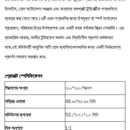
ডিভাইস, হোম অটোমেশন সরঞ্জাম এবং অন্যান্য কমপ্যাক্ট ইন্টারেক্টিভ পণ্যগুলিতে
ব্যবহার করা যেতে পারে।এটি এমন পণ্যগুলির জন্য উপযুক্ত যা স্পর্শ অপারেশন
প্রয়োজন, পরিষ্কার চিত্র উপস্থাপনা এবং একটি সহজ বর্গাকার স্ক্রিন লেআউট। এর
ব্যবহারিক আকার, নমনীয় ইন্টারফেস সমর্থন এবং স্থিতিশীল প্রদর্শন কর্মক্ষমতা
সঙ্গে,এই মডিউলটি আধুনিক স্মার্ট হোম অ্যাপ্লিকেশনগুলির জন্য একটি নির্ভরযোগ্য
প্রদর্শন সমাধান সরবরাহ করে.
প্রোডাক্ট স্পেসিফিকেশন
পিক্সেলের সংখ্যা
৩২০*৩২০ পিক্সেল
সক্রিয় এলাকা
48.৯৬*৪৮.৯৬ মিমি
মডিউলের রূপরেখা
53.১*৫৭.০*২.০ মিমি
দিক অনুপাত
1:1