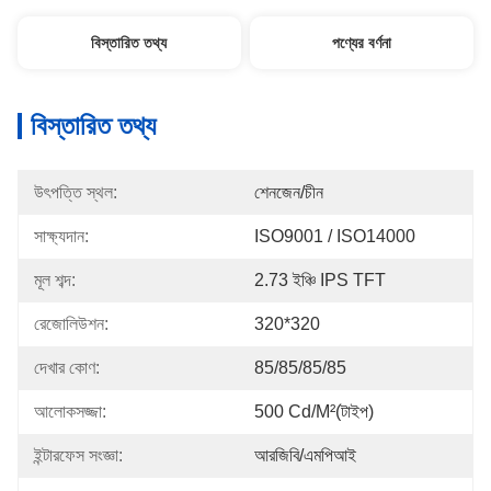
বিস্তারিত তথ্য
পণ্যের বর্ণনা
বিস্তারিত তথ্য
উৎপত্তি স্থল:
শেনজেন/চীন
সাক্ষ্যদান:
ISO9001 / ISO14000
মূল শব্দ:
2.73 ইঞ্চি IPS TFT
রেজোলিউশন:
320*320
দেখার কোণ:
85/85/85/85
আলোকসজ্জা:
500 Cd/m²(টাইপ)
ইন্টারফেস সংজ্ঞা:
আরজিবি/এমপিআই