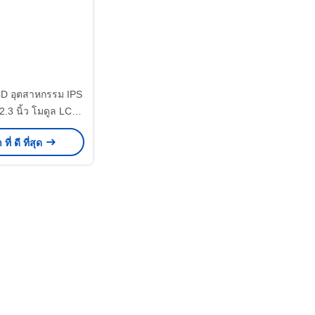
D อุตสาหกรรม IPS
.3 นิ้ว โมดูล LCD
ยดสูง 1920×720
ี่ ดี ที่สุด