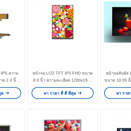
 IPS ความ
หน้าจอ LCD TFT IPS FHD ขนาด
หน้าจอสัมผัส
ด 2.4 นิ้ว
8.0 นิ้ว ความละเอียด 1200x1920
ขนาด 10.05 นิ
บสำหรับการ
ความสว่าง 250cd/M2 สำหรับ
อร์เฟซ MIPI
สุด
หา ราคา ที่ ดี ที่สุด
หา ราคา ท
กรรม
ควบคุมอุตสาหกรรม