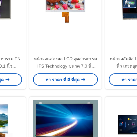
าหกรรม TN
หน้าจอแสดงผล LCD อุตสาหกรรม
หน้าจอสัมผัส
1 นิ้ว
IPS Technology ขนาด 7.0 นิ้ว
นิ้ว เกรด
 MIPI หน้า
ความละเอียด 1024x600 พิกเซล
Interface คว
สุด
หา ราคา ที่ ดี ที่สุด
หา ราคา ท
TP
TN