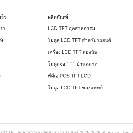
เร็ว
ผลิตภัณฑ์
เรา
LCD TFT อุตสาหกรรม
ฑ์
โมดูล LCD TFT สําหรับรถยนต์
เครื่อง LCD TFT สองล้อ
โมดูลจอ TFT บ้านฉลาด
า
พีดีเอ POS TFT LCD
โมดูล LCD TFT ของแพทย์
LCD TFT อุตสาหกรรม ผู้จัดจําหน่าย.ลิขสิทธิ์ 2025-2026 Shenzhen Jingtai L