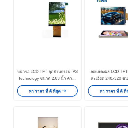
หน้าจอ LCD TFT อุตสาหกรรม IPS
จอแสดงผล LCD TFT
Technology ขนาด 2.83 นิ้ว ความ
ละเอียด 240x320 ขนา
ละเอียด 480x640 พิกเซล
มุมมองภาพเต็มรูปแบ
หา ราคา ที่ ดี ที่สุด
หา ราคา ที่ ดี ที่
ควบคุมอุตสาห