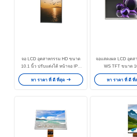
จอ LCD อุตสาหกรรม HD ขนาด
จอแสดงผล LCD อุตส
10.1 นิ้ว ปรับแต่งได้ หน้าจอ IPS
WS TFT ขนาด 10.
LCD 800x1280 พิกเซล
1024x600 อินเทอร์เฟซ
หา ราคา ที่ ดี ที่สุด
หา ราคา ที่ ดี ที่
จอสัมผัส C