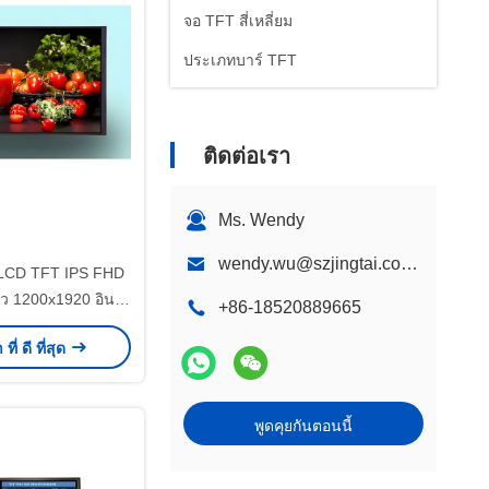
จอ TFT สี่เหลี่ยม
ประเภทบาร์ TFT
ติดต่อเรา
Ms. Wendy
wendy.wu@szjingtai.com.cn
 LCD TFT IPS FHD
้ว 1200x1920 อินเท
+86-18520889665
 ระดับอุตสาหกรรม
ี่ ดี ที่สุด
พูดคุยกันตอนนี้