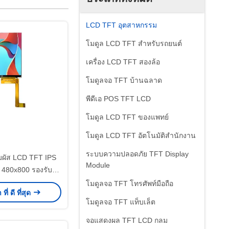
LCD TFT อุตสาหกรรม
โมดูล LCD TFT สําหรับรถยนต์
เครื่อง LCD TFT สองล้อ
โมดูลจอ TFT บ้านฉลาด
พีดีเอ POS TFT LCD
โมดูล LCD TFT ของแพทย์
โมดูล LCD TFT อัตโนมัติสํานักงาน
ระบบความปลอดภัย TFT Display
มผัส LCD TFT IPS
Module
ว 480x800 รองรับอิน
 SPI RGB MIPI
โมดูลจอ TFT โทรศัพท์มือถือ
ี่ ดี ที่สุด
โมดูลจอ TFT แท็บเล็ต
จอแสดงผล TFT LCD กลม