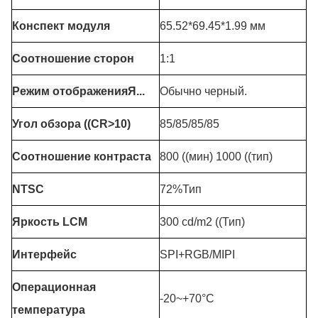
Конспект модуля
65.52*69.45*1.99 мм
Соотношение сторон
1:1
Режим отображения
Я...
Обычно черный.
Угол обзора ((CR>10)
85/85/85/85
Соотношение контраста
800 ((мин) 1000 ((тип)
NTSC
72%Тип
Яркость LCM
300 cd/m2 ((Тип)
Интерфейс
SPI+RGB/MIPI
Операционная
-20~+70°C
температура