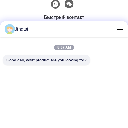
Быстрый контакт
Jingtai
Телефон
0086-755-27491128
8:37 AM
Good day, what product are you looking for?
Электронная Почта
wendy.wu@szjingtai.com.cn
Адрес
1-й этаж, Здание A, № 4, Промышленный парк
водных ресурсов, Хэннан Роуд, Гушу, Сисян, район
Баоань, Шэньчжэнь, Китай
Политика Уединения
|
Карта Сайта