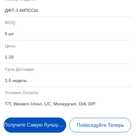
ДЖТ-3.4ИПССШ
MOQ:
5 шт.
Цена:
1-20
Срок Доставки:
1-5 недель
Условия Оплаты:
T/T, Western Union, L/C, Moneygram, D/A, D/P.
Получите Самую Лучшую Цену
Побеседуйте Теперь