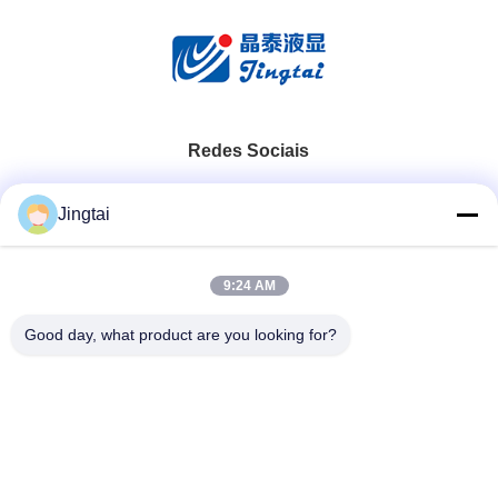
Redes Sociais
Contato rápido
Jingtai
Telefone
9:24 AM
0086-755-27491128
Good day, what product are you looking for?
E-Mail
wendy.wu@szjingtai.com.cn
Endereço
1º Andar, Edifício A, nº 4, Parque Industrial Aquático,