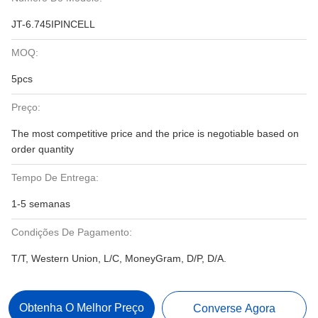
JT-6.745IPINCELL
MOQ:
5pcs
Preço:
The most competitive price and the price is negotiable based on
order quantity
Tempo De Entrega:
1-5 semanas
Condições De Pagamento:
T/T, Western Union, L/C, MoneyGram, D/P, D/A.
Obtenha O Melhor Preço
Converse Agora