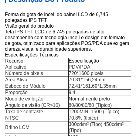
Forma da gota de Incell do painel LCD de 6,745
polegadas IPS TFT
Visão geral do produto
Tela IPS TFT LCD de 6,745 polegadas de alto
desempenho com tecnologia incell e design em formato
de gota, otimizado para aplicações POS/PDA que exigem
clareza visual e durabilidade superiores.
Especificações Técnicas
Recurso
Especificação
Aplicativo
PDV/PDA
Número de pixels
720*1600 pixels
Área Ativa
70,31*156,24mm
Esboço do Módulo
72,41*161,69*1,35mm
Proporção
9:4
Modo de exibição
Normalmente preto
Ângulo de visão (CR>10)
80/80/80/80 (Típico)
Taxa de contraste
1200MIN, 1500 (Típico)
NTSC
70,8% (típico)
300cd/m² (Tipo) 450cd/m²
Brilho LCM
(Tipo)