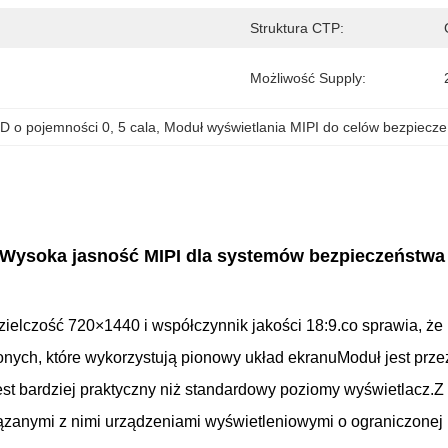
Struktura CTP:
Możliwość Supply:
D o pojemności 0
, 
5 cala
, 
Moduł wyświetlania MIPI do celów bezpiecz
0 Wysoka jasność MIPI dla systemów bezpieczeństwa
ielczość 720×1440 i współczynnik jakości 18:9.co sprawia, ż
ych, które wykorzystują pionowy układ ekranuModuł jest przezn
 jest bardziej praktyczny niż standardowy poziomy wyświetlacz
ązanymi z nimi urządzeniami wyświetleniowymi o ograniczonej p