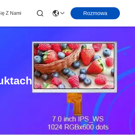
Rozmowa
Się Z Nami
uktach