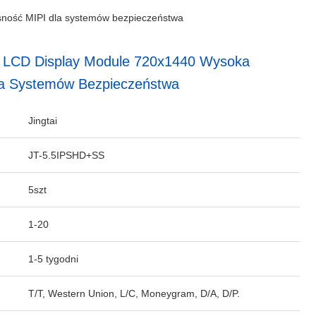
sność MIPI dla systemów bezpieczeństwa
T LCD Display Module 720x1440 Wysoka
la Systemów Bezpieczeństwa
Jingtai
JT-5.5IPSHD+SS
5szt
1-20
1-5 tygodni
T/T, Western Union, L/C, Moneygram, D/A, D/P.