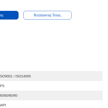
nę
Rozmawiaj Teraz.
ISO9001 / ISO14000
IPS
80/80/80/80
MIPI