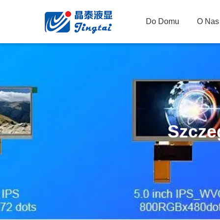
Do Domu
O Nas
Szcze