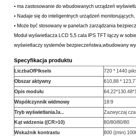
• ma zastosowanie do wbudowanych urządzeń wyświetla
• Nadaje się do inteligentnych urządzeń monitorujących
• Może być stosowany w panelach zarządzania bezpiecz
Moduł wyświetlacza LCD 5,5 cala IPS TFT łączy w sobie 
wyświetlaczy systemów bezpieczeństwa,wbudowany wyśw
Specyfikacja produktu
Liczba
O
f
P
Iksels
720 * 1440 piks
Obszar aktywny
610,88 * 123,
Opis modułu
64.22*130.48
Współczynnik widmowy
18:9
Tryb wyświetlania
Ja...
Zazwyczaj cza
Kąt widzenia ((CR>10)
80/80/80/80
Wskaźnik kontrastu
800 ((min) 1000