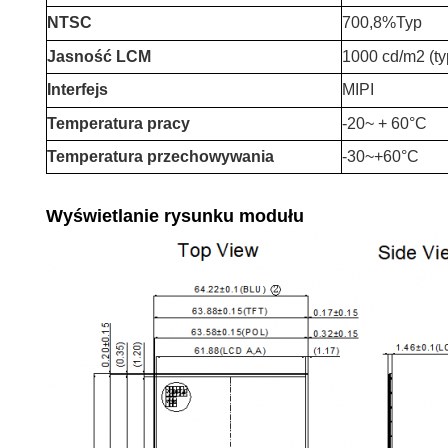
NTSC
700,8%Typ
Jasność LCM
1000 cd/m2 (ty
Interfejs
MIPI
Temperatura pracy
-20
~ + 6
0°C
Temperatura przechowywania
-30~+60°C
Wyświetlanie rysunku modułu