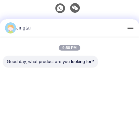
Kontak Cepat
Jingtai
Telp
9:58 PM
0086-755-27491128
Good day, what product are you looking for?
E-Mail
wendy.wu@szjingtai.com.cn
Alamat
Lantai 1, Gedung A, No. 4, Taman Industri Perairan,
Jalan Hengnan, Gushu, Xixiang, Distrik Bao'an,
Shenzhen, Tiongkok