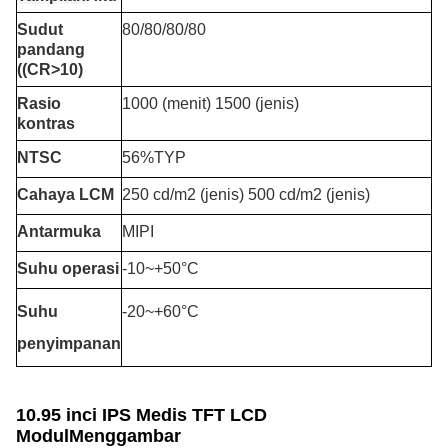
Sudut
80/80/80/80
pandang
((CR>10)
Rasio
1000 (menit) 1500 (jenis)
kontras
NTSC
56%TYP
Cahaya LCM
250 cd/m2 (jenis) 500 cd/m2 (jenis)
Antarmuka
MIPI
Suhu operasi
-10~+50°C
Suhu
-20~+60°C
penyimpanan
10.95 inci IPS Medis TFT LCD
Modul
Menggambar