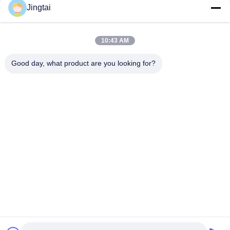
Jingtai
Τηλ.
0086-755-27491128
10:43 AM
Good day, what product are you looking for?
Ηλεκτρονικό
wendy.wu@szjingtai.com.cn
Διεύθυνση
1ος Όροφος, Κτίριο Α, No. 4, Βιομηχανικό Πάρκο
Aquatic, Οδός Hengnan, Gushu, Xixiang, Περιοχή
Bao'an, Shenzhen, Κίνα
Πολιτική Μυστικότητας
|
Sitemap
Καλή ποιότητα της Κίνας Βιομηχανική LCD TFT Προμηθευτής.
Πνευματικά δικαιώματα © 2025-2026 Shenzhen Jingtai Liquid
Crystal Display Technology Co.,Ltd. . Διατηρούνται όλα τα