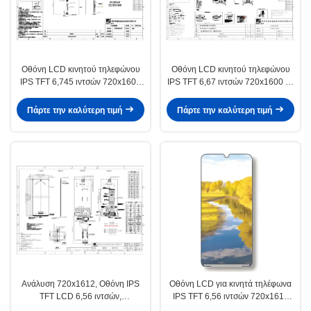
Οθόνη LCD κινητού τηλεφώνου
Οθόνη LCD κινητού τηλεφώνου
IPS TFT 6,745 ιντσών 720x1600
IPS TFT 6,67 ιντσών 720x1600 με
300cd/M2 Σχήμα σταγόνας νερού
τυφλή οπή στη μέση
Πάρτε την καλύτερη τιμή
Πάρτε την καλύτερη τιμή
Ανάλυση 720x1612, Οθόνη IPS
Οθόνη LCD για κινητά τηλέφωνα
TFT LCD 6,56 ιντσών,
IPS TFT 6,56 ιντσών 720x1612
Φωτεινότητα 300cd/m2 για Smart
300cd/M2 Φωτεινότητα Διεπαφή