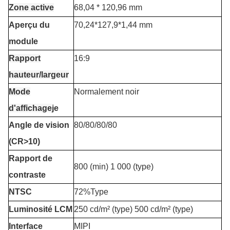
Zone active
68,04 * 120,96 mm
Aperçu du
70,24*127,9*1,44 mm
module
Rapport
16:9
hauteur/largeur
Mode
Normalement noir
d'affichage
je
Angle de vision
80/80/80/80
(CR>10)
Rapport de
800 (min) 1 000 (type)
contraste
NTSC
72%Type
Luminosité LCM
250 cd/m² (type) 500 cd/m² (type)
Interface
MIPI