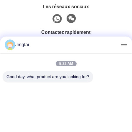
Les réseaux sociaux
Contactez rapidement
Jingtai
Téléphone
0086-755-27491128
5:22 AM
Good day, what product are you looking for?
E-Mail
wendy.wu@szjingtai.com.cn
Adresse
1er étage, Bâtiment A, N° 4, Parc Industriel Aquatique,
Route Hengnan, Gushu, Xixiang, District de Bao'an,
Shenzhen, Chine