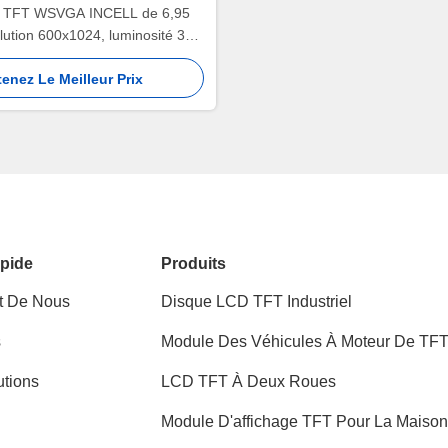
 TFT WSVGA INCELL de 6,95
lution 600x1024, luminosité 380
cd/m2
enez Le Meilleur Prix
pide
Produits
t De Nous
Disque LCD TFT Industriel
s
Module Des Véhicules À Moteur De TF
LCD
utions
LCD TFT À Deux Roues
Module D'affichage TFT Pour La Maiso
Intelligente