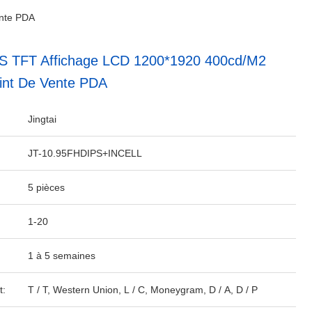
ente PDA
PS TFT Affichage LCD 1200*1920 400cd/m2
int De Vente PDA
Jingtai
JT-10.95FHDIPS+INCELL
5 pièces
1-20
1 à 5 semaines
t:
T / T, Western Union, L / C, Moneygram, D / A, D / P