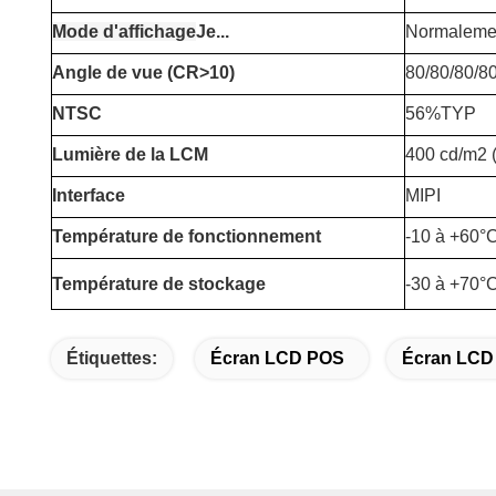
Mode d'affichage
Je...
Normalemen
Angle de vue (CR>10)
80/80/80/8
NTSC
56%TYP
Lumière de la LCM
400 cd/m2 (
Interface
MIPI
Température de fonctionnement
-10 à +60°
Température de stockage
-30 à +70°
Étiquettes:
Écran LCD POS
Écran LCD