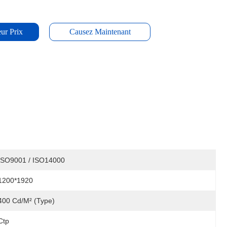
ur Prix
Causez Maintenant
ISO9001 / ISO14000
1200*1920
400 Cd/m² (type)
Ctp