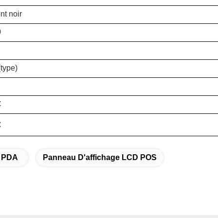
t noir
0
type)
C
C
 PDA
Panneau D'affichage LCD POS