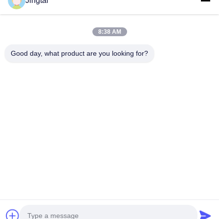
Jingtai
Téléphone
0086-755-27491128
8:38 AM
Good day, what product are you looking for?
E-Mail
wendy.wu@szjingtai.com.cn
Adresse
1er étage, Bâtiment A, N° 4, Parc Industriel Aquatique,
Route Hengnan, Gushu, Xixiang, District de Bao'an,
Shenzhen, Chine
Politique En Matière De Protection De La Vie
|
Plan Du
Privée
Site
Bonne qualité de la Chine Disque LCD TFT industriel
Fournisseur. © de Copyright 2025-2026 Shenzhen Jingtai Liquid