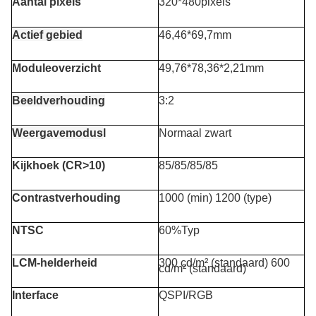
Aantal pixels
320*480pixels
Actief gebied
46,46*69,7mm
Moduleoverzicht
49,76*78,36*2,21mm
Beeldverhouding
3:2
Weergavemodus
l
Normaal zwart
Kijkhoek (CR>10)
85/85/85/85
Contrastverhouding
1000 (min) 1200 (type)
NTSC
60%Typ
LCM-helderheid
300 cd/m² (standaard) 600
cd/m² (standaard)
Interface
QSPI/RGB