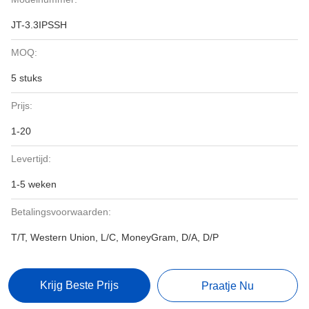
JT-3.3IPSSH
MOQ:
5 stuks
Prijs:
1-20
Levertijd:
1-5 weken
Betalingsvoorwaarden:
T/T, Western Union, L/C, MoneyGram, D/A, D/P
Krijg Beste Prijs
Praatje Nu