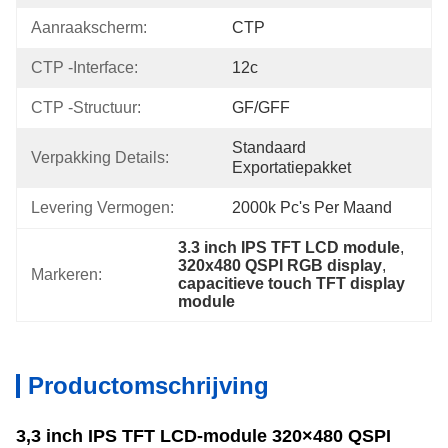
Aanraakscherm:
CTP
CTP -interface:
12c
CTP -structuur:
GF/GFF
Standaard 
Verpakking Details:
Exportatiepakket
Levering Vermogen:
2000k Pc's Per Maand
3.3 inch IPS TFT LCD module
, 
320x480 QSPI RGB display
, 
Markeren:
capacitieve touch TFT display 
module
Productomschrijving
3,3 inch IPS TFT LCD-module 320×480 QSPI