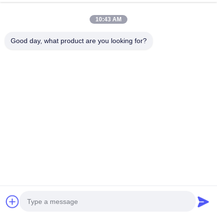
Tel.
10:43 AM
0086-755-27491128
Good day, what product are you looking for?
E-Mail
wendy.wu@szjingtai.com.cn
Adres
1e verdieping, Gebouw A, Nr. 4, Aquatic Industrial Park,
Hengnan Road, Gushu, Xixiang, Bao'an District,
Shenzhen, China
Privacybeleid
|
Sitemap
De Goede Kwaliteit van China Industriële TFT-LCD Leverancier.
Copyright © 2025-2026 Shenzhen Jingtai Liquid Crystal Display
Technology Co.,Ltd. . Alle rechten voorbehoudena.