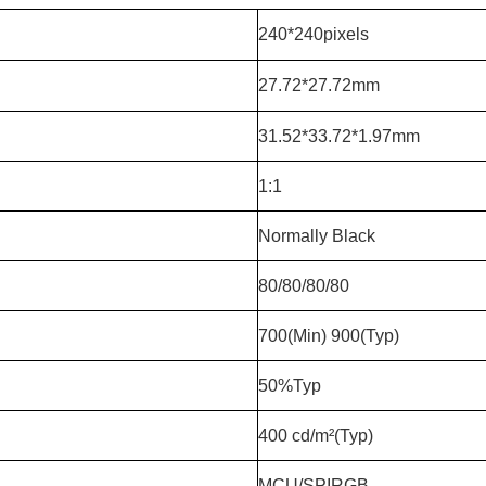
240*240pixels
27.72*27.72mm
31.52*33.72*1.97mm
1:1
Normally Black
80/80/80/80
700(Min) 900(Typ)
50%Typ
400 cd/m²(Typ)
MCU/SPIRGB