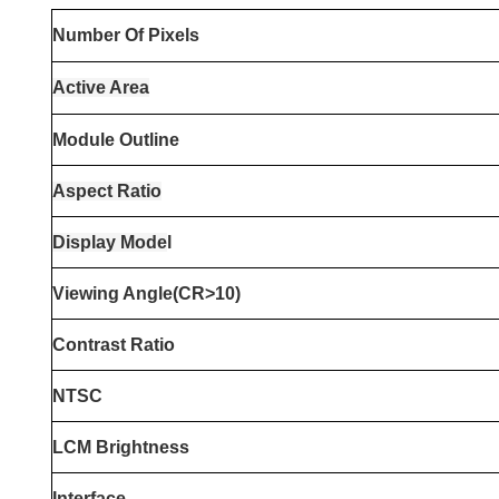
Number Of Pixels
Active Area
Module Outline
Aspect Ratio
Display Mode
l
Viewing Angle(CR>10)
Contrast Ratio
NTSC
LCM Brightness
Interface