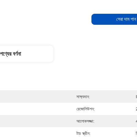
সেরা দাম পান
পণ্যের বর্ণনা
সাক্ষ্যদান:
রেজোলিউশন:
আলোকসজ্জা:
টাচ স্ক্রীন: