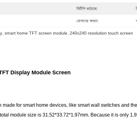
সিটিপি কাঠামো:
যোগানের ক্ষমতা:
ay
, 
smart home TFT screen module
, 
240x240 resolution touch screen
TFT Display Module Screen
made for smart home devices, like smart wall switches and ther
otal module size is 31.52*33.72*1.97mm. Because it is only 1.97mm