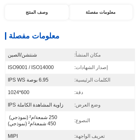
معلومات مفصلة
وصف المنتج
معلومات مفصلة
مكان المنشأ:
شنتشن/الصين
إصدار الشهادات:
ISO9001 / ISO14000
الكلمات الرئيسية:
6.95 بوصة IPS WS
دقة:
600*1024
وضع العرض:
زاوية المشاهدة الكاملة IPS
250 شمعة/م² (نموذجي) 
النصوع:
450 شمعة/م² (نموذجي)
تعريف الواجهة:
MIPI