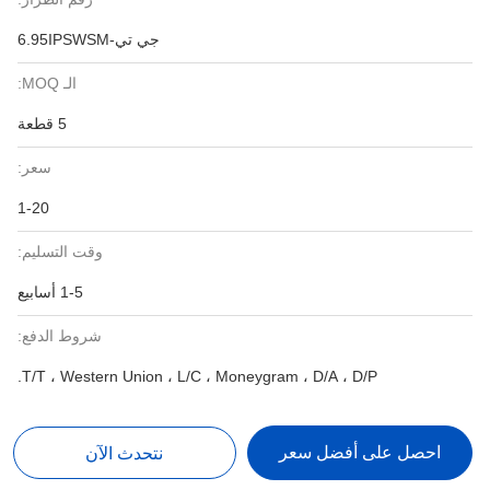
جي تي-6.95IPSWSM
الـ MOQ:
5 قطعة
سعر:
1-20
وقت التسليم:
1-5 أسابيع
شروط الدفع:
T/T ، Western Union ، L/C ، Moneygram ، D/A ، D/P.
احصل على أفضل سعر
نتحدث الآن