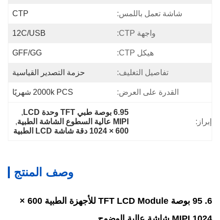
شاشة تعمل باللمس:
CTP
واجهة CTP:
12C/USB
هيكل CTP:
GFF/GG
تفاصيل التغليف:
حزمة التصدير القياسية
القدرة على العرض:
2000k PCS شهريًا
6.95 بوصة طبي TFT وحدة LCD
, 
إبراز:
MIPI عالية السطوع الشاشة الطبية
, 
600 × 1024 دقة شاشة LCD الطبية
وصف المنتج
6. 95 بوصة TFT LCD Module للأجهزة الطبية 600 ×
1024 MIPI شاشة عالية الوضوح