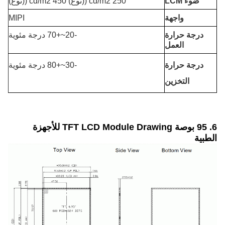
ضوء LCM
250 cd/m2 ((نوع) 450 cd/m2 ((نوع)
واجهة
MIPI
درجة حرارة
-20~+70 درجة مئوية
العمل
درجة حرارة
-30~+80 درجة مئوية
التخزين
6. 95 بوصة TFT LCD Module Drawing للأجهزة
الطبية