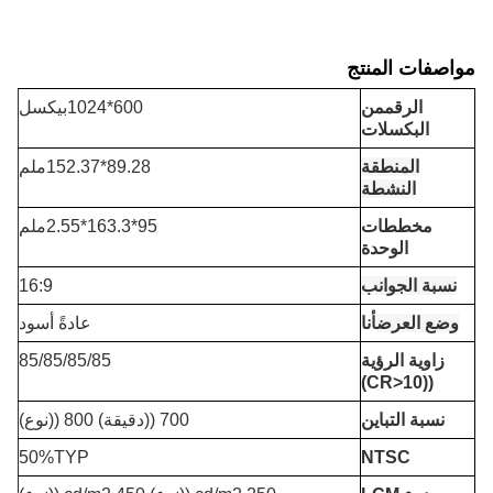
مواصفات المنتج
الرقم
من
600*1024بيكسل
البكسلات
المنطقة
89.28*152.37ملم
النشطة
مخططات
95*163.3*2.55ملم
الوحدة
نسبة الجوانب
16:9
وضع العرض
أنا
عادةً أسود
زاوية الرؤية
85/85/85/85
((CR>10)
نسبة التباين
700 ((دقيقة) 800 ((نوع)
50%TYP
NTSC