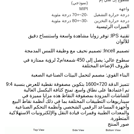
(نموذجي)
واجهة
MIPI
درجة حرارة التشغيل
-20~+70 درجة مئوية
درجة حرارة التخزين
-30~+80 درجة مئوية
الميزات الرئيسية
تقنية IPS: توفر زوايا مشاهدة واسعة واستنساخ دقيق
للألوان
تصميم Incell: تصميم نحيف مع وظيفة اللمس المدمجة
سطوع عالي: يصل إلى 450 شمعة/م2 لرؤية ممتازة في
ظروف الإضاءة المختلفة
البناء القوي: مصمم لتحمل البيئات الصناعية الصعبة
تتميز الدقة 720×1600 بتكوين مصفوفة نقطية للعرض بنسبة 9:4
تم اعتمادها على نطاق واسع. تمنح كثافة البكسل العالية
للشاشات المزودة بمصفوفة النقاط هذه مزايا مميزة في
سيناريوهات التطبيقات المختلفة بما في ذلك أنظمة نقاط البيع
وأجهزة المساعد الرقمي الشخصي وأنظمة التحكم الصناعية
والمعدات الطبية وقمرات قيادة النقل والإلكترونيات الاستهلاكية
المتطورة.
صور المنتج