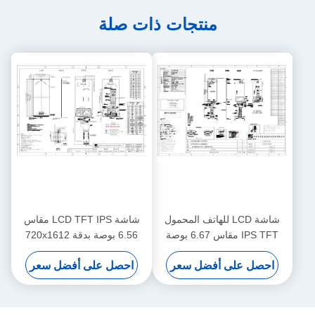
منتجات ذات صلة
شاشة LCD للهاتف المحمول
شاشة LCD TFT IPS مقاس
IPS TFT مقاس 6.67 بوصة
6.56 بوصة بدقة 720x1612
بدقة 720 × 1600 مع فتحة
وسطوع 300 شمعة/متر مربع
احصل على أفضل سعر
احصل على أفضل سعر
عمياء في المنتصف
للهواتف الذكية