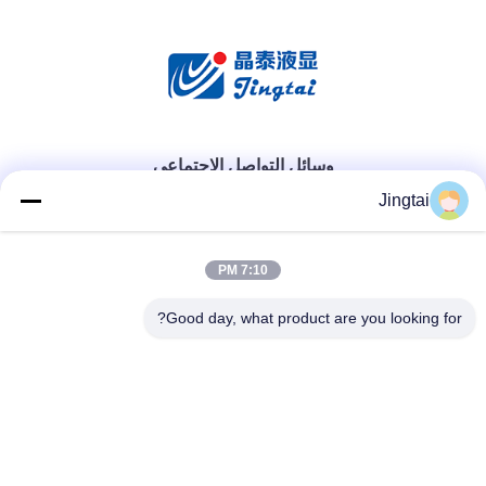
وسائل التواصل الاجتماعي
Jingtai
اتصال سريع
7:10 PM
الهاتف
0086-755-27491128
Good day, what product are you looking for?
البريد الإلكتروني
wendy.wu@szjingtai.com.cn
عنوان