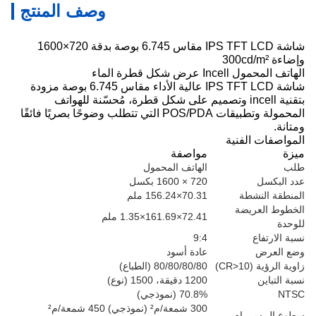
وصف المنتج
شاشة IPS TFT LCD مقاس 6.745 بوصة بدقة 720×1600
وإضاءة 300cd/m²
الهاتف المحمول Incell عرض شكل قطرة الماء
شاشة IPS TFT LCD عالية الأداء مقاس 6.745 بوصة مزودة
بتقنية incell وتصميم على شكل قطرة، مُحسّنة للهواتف
المحمولة وتطبيقات POS/PDA التي تتطلب وضوحًا بصريًا فائقًا
ومتانة.
المواصفات الفنية
ميزة
مواصفة
طلب
الهاتف المحمول
عدد البكسل
720 × 1600 بكسل
المنطقة النشطة
70.31×156.24 ملم
الخطوط العريضة
72.41×161.69×1.35 ملم
للوحدة
نسبة الارتفاع
9:4
وضع العرض
عادة أسود
زاوية الرؤية (CR>10)
80/80/80/80 (الطباع)
نسبة التباين
1200 دقيقة، 1500 (نوع)
NTSC
70.8% (نموذجي)
300 شمعة/م² (نموذجي) 450 شمعة/م²
سطوع إل سي إم