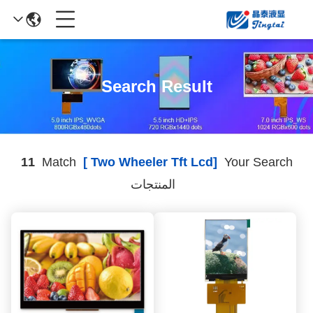
Search Result
11
Match
[two Wheeler Tft Lcd ]
Your Search
المنتجات