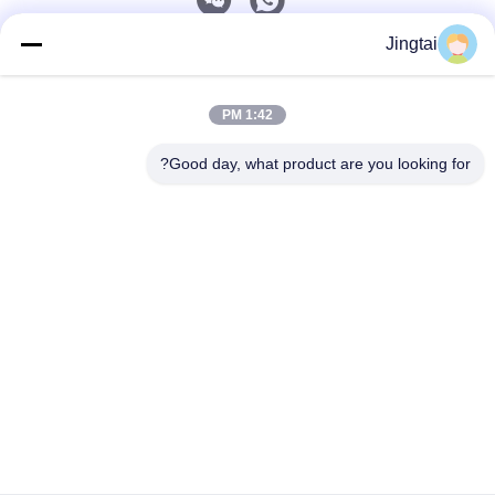
Jingtai
اتصال سريع
1:42 PM
الهاتف
0086-755-27491128
Good day, what product are you looking for?
البريد الإلكتروني
wendy.wu@szjingtai.com.cn
عنوان
الطابق الأول، المبنى أ، رقم 4، مجمع الصناعات المائية، طريق
هنغنان، قوشو، شيتشيانغ، منطقة باوان، شنتشن، الصين
سياسة الخصوصية
|
خريطة الموقع
الصين جودة جيدة شاشة LCD TFT الصناعية المورد. حقوق الطبع والنشر