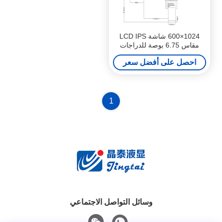
1024×600 شاشة LCD IPS
مقاس 6.75 بوصة للدراجات
النارية بواجهة RGB / LVDS /
احصل على أفضل سعر
MIPI
1
وسائل التواصل الاجتماعي