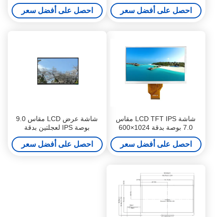
بدقة 800×480 بكسل بواجهة
480×854 للدراجات النارية
احصل على أفضل سعر
احصل على أفضل سعر
LVDS RGB
شاشة LCD TFT IPS مقاس
شاشة عرض LCD مقاس 9.0
7.0 بوصة بدقة 1024×600
بوصة IPS لعجلتين بدقة
وزوايا رؤية واسعة للدراجات
1280x720 وسطوع 500cd/m2
احصل على أفضل سعر
احصل على أفضل سعر
النارية