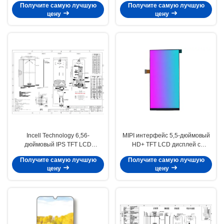
Получите самую лучшую
Получите самую лучшую
технологией Incell
цену
цену
Incell Technology 6,56-
MIPI интерфейс 5,5-дюймовый
дюймовый IPS TFT LCD
HD+ TFT LCD дисплей с
дисплей, яркость 300 кд/м2,
разрешением 720x1440 для
Получите самую лучшую
Получите самую лучшую
разрешение 720x1612
POS PDA
цену
цену