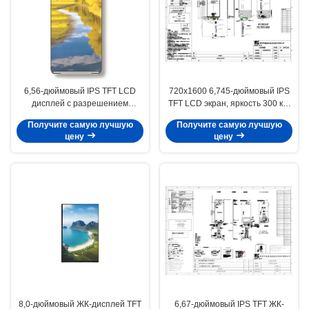
6,56-дюймовый IPS TFT LCD
720x1600 6,745-дюймовый IPS
дисплей с разрешением
TFT LCD экран, яркость 300 кд/
720x1612, яркостью 300 кд/м²,
м2 для КПК или POS-терминала
Получите самую лучшую
Получите самую лучшую
интерфейсом MIPI для POS-
цену
цену
терминалов / КПК
8,0-дюймовый ЖК-дисплей TFT
6,67-дюймовый IPS TFT ЖК-