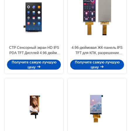
CTP Сенсорный экран HD IPS
4.96-дюймовая ЖК-панель IPS
PDA TFT Дисплей 4.96 дюйма
TFT для КПК, разрешение
Яркость 350 кд/м2
480x854, интерфейс MIPI,
Получите самую лучшую
Получите самую лучшую
высокая яркость
цену
цену