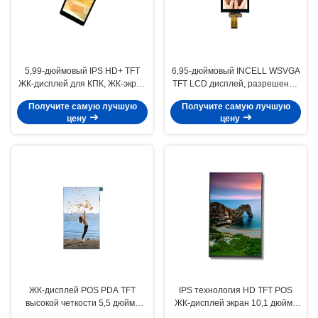
5,99-дюймовый IPS HD+ TFT
6,95-дюймовый INCELL WSVGA
ЖК-дисплей для КПК, ЖК-экран
TFT LCD дисплей, разрешение
POS с широкими углами обзора
600x1024, яркость 380 кд/м²
Получите самую лучшую
Получите самую лучшую
цену
цену
ЖК-дисплей POS PDA TFT
IPS технология HD TFT POS
высокой четкости 5,5 дюйма
ЖК-дисплей экран 10,1 дюйма
720x1280 пикселей с
800x1280 500 кд/м2