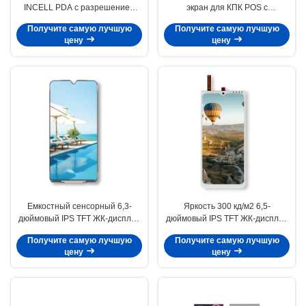
INCELL PDA с разрешением
экран для КПК POS с
800x1280, яркость 330 кд/м2,
разрешением 720x1600
Получите самую лучшую
Получите самую лучшую
POS ЖК-экран
цену
цену
Емкостный сенсорный 6,3-
Яркость 300 кд/м2 6,5-
дюймовый IPS TFT ЖК-дисплей
дюймовый IPS TFT ЖК-дисплей
для PDA POS, разрешение
540x1208 для POS-терминалов
Получите самую лучшую
Получите самую лучшую
480x1014, яркость 300 кд/м2
и КПК
цену
цену