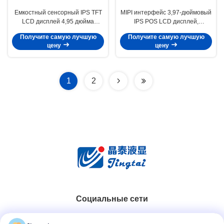
Емкостный сенсорный IPS TFT
MIPI интерфейс 3,97-дюймовый
LCD дисплей 4,95 дюйма
IPS POS LCD дисплей,
540x960 разрешение для POS
разрешение 480x800, яркость
Получите самую лучшую
Получите самую лучшую
250 кд/м2
цену
цену
1
2
Социальные сети
Быстрый контакт