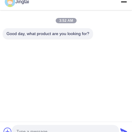
Jingtai
Телефон
3:52 AM
0086-755-27491128
Good day, what product are you looking for?
Электронная Почта
wendy.wu@szjingtai.com.cn
Адрес
1-й этаж, Здание A, № 4, Промышленный парк
водных ресурсов, Хэннан Роуд, Гушу, Сисян, район
Баоань, Шэньчжэнь, Китай
Политика Уединения
|
Карта Сайта
Качество Китая хорошее Промышленный ЖК-дисплей
Поставщик. © авторского права 2025 Shenzhen Jingtai Liquid