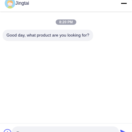
Jingtai
빠른 연락
8:20 PM
Tel
0086-755-27491128
Good day, what product are you looking for?
이메일
wendy.wu@szjingtai.com.cn
주소
중국 선전시 바오안구 시샹 가구 가두 헝난로 4번 수산공
업원 A동 1층
개인 정보 정책
|
사이트맵
중국 좋은 품질 산업용 TFT LCD 공급업체. 저작권 © 2025-2026
Shenzhen Jingtai Liquid Crystal Display Technology Co.,Ltd. . 판