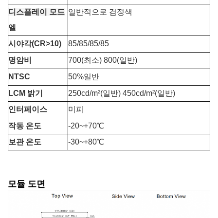
디스플레이 모드
일반적으로 검정색
엘
시야각(CR>10)
85/85/85/85
명암비
700(최소) 800(일반)
NTSC
50%일반
LCM 밝기
250cd/m²(일반) 450cd/m²(일반)
인터페이스
미피
작동 온도
-20
~+7
0℃
보관 온도
-30~+80℃
모듈 도면