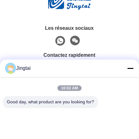
Les réseaux sociaux
Contactez rapidement
Jingtai
Téléphone
0086-755-27491128
10:02 AM
Good day, what product are you looking for?
E-Mail
wendy.wu@szjingtai.com.cn
Adresse
1er étage, Bâtiment A, N° 4, Parc Industriel Aquatique,