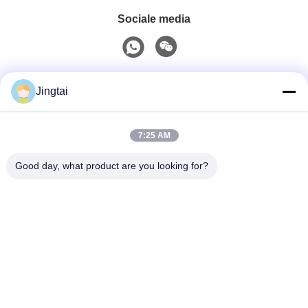
Sociale media
Snel contact
Jingtai
Tel.
7:25 AM
0086-755-27491128
Good day, what product are you looking for?
E-Mail
wendy.wu@szjingtai.com.cn
Adres
1e verdieping, Gebouw A, Nr. 4, Aquatic Industrial Park,
Hengnan Road, Gushu, Xixiang, Bao'an District,
Shenzhen, China