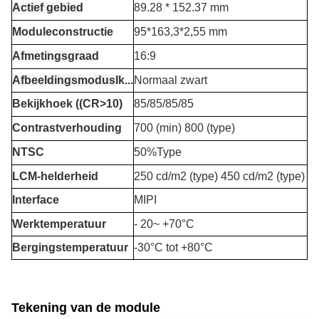
Actief gebied
89.28 * 152.37 mm
Moduleconstructie
95*163,3*2,55 mm
Afmetingsgraad
16:9
Afbeeldingsmodus
Ik...
Normaal zwart
Bekijkhoek ((CR>10)
85/85/85/85
Contrastverhouding
700 (min) 800 (type)
NTSC
50%Type
LCM-helderheid
250 cd/m2 (type) 450 cd/m2 (type)
Interface
MIPI
Werktemperatuur
- 20
~ +7
0°C
Bergingstemperatuur
-30°C tot +80°C
Tekening van de module