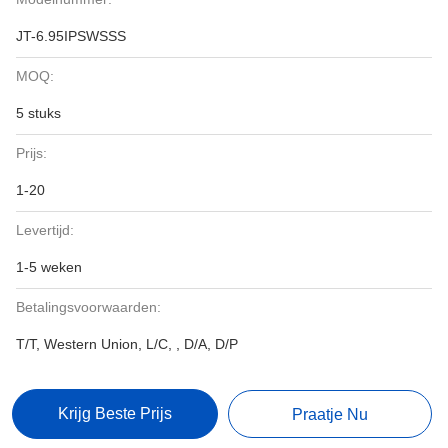
JT-6.95IPSWSSS
MOQ:
5 stuks
Prijs:
1-20
Levertijd:
1-5 weken
Betalingsvoorwaarden:
T/T, Western Union, L/C, , D/A, D/P
Krijg Beste Prijs
Praatje Nu