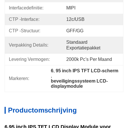
Interfacedefinitie:
MIPI
CTP -interface:
12c/USB
CTP -structuur:
GFF/GG
Standaard 
Verpakking Details:
Exportatiepakket
Levering Vermogen:
2000k Pc's Per Maand
6
, 
95 inch IPS TFT LCD-scherm
, 
Markeren:
beveiligingssysteem LCD-
displaymodule
Productomschrijving
6.95 inch IPS TFT LCD Display Module voor